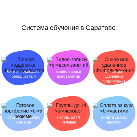
Система обучения в Саратове
Личная поддержка
Видео-записи
Очное или
преподавателя
всех занятий
удаленное
подключение
Готовое портфолио
Группы до 14
Оплата за курс
и резюме
человек
частями