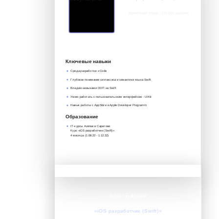
Заработная плата - 130 000 руб/мес
8 917 552 03 33
it@avenue-pro.ru
Ключевые навыки
Среда разработки: xCode
Глубокое понимание синтаксиса и семантики языка Swift
Владею навыками ООП на Swift
Умею работать с пользовательским интерфейсом - UIKit
Навык работы с AppStore и Apple Developer Programm
Образование
IT-курсы Avenue в Саратове
Курс «iOS разработчик (Swift)»‎
4 месяца. (1.08.22 - 1.12.22)
Алан Бабаев
Успешно завершил обучение по курсу:
«iOS разработчик (Swift)»‎