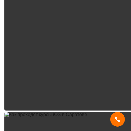
Мы используем
cookies
и систему
SmartCaptcha
, чтобы сайт был
удобным, быстрым и защищённым.
Продолжая, вы принимаете условия.