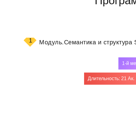
1
Модуль.
Семантика и структура S
1-й м
Длительность: 21 Ак.