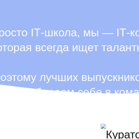
росто ІТ-школа, мы — ІТ-к
оторая всегда ищет талант
оэтому лучших выпускник
огда забираем себе в кома