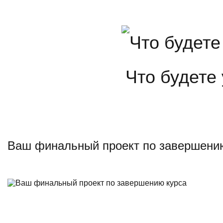
4
Модуль.
Мобильная разработка (
4-й м
Что будете
Длительность: 21 Ак.
Ваш финальный проект по завершени