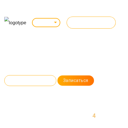
ВСЕ КУРСЫ
Саратов
Курс: очно / online
IOS РАЗРАБОТЧИК (SWIFT)
Изучайте язык программирования Swift – создавайте мощные
приложения для устройств Apple. На курсе вас ждут реальные задачи
специальности, которые помогут освоить профессию в сжатые сроки.
Программа курса
Записаться
4
МЕСЯЦА