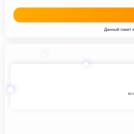
Данный пакет м
воз