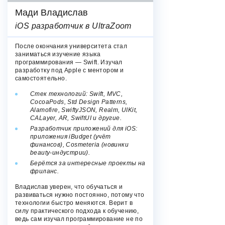
Мади Владислав
iOS разработчик в UltraZoom
После окончания университета стал
заниматься изучение языка
программирования — Swift. Изучал
разработку под Apple с ментором и
самостоятельно.
Стек технологий: Swift, MVC,
CocoaPods, Std Design Patterns,
Alamofire, SwiftyJSON, Realm, UIKit,
CALayer, AR, SwiftUI и другие.
Разработчик приложений для iOS:
приложения iBudget (учёт
финансов), Cosmeteria (новинки
beauty-индустрии).
Берётся за интересные проекты на
фриланс.
Владислав уверен, что обучаться и
развиваться нужно постоянно, потому что
технологии быстро меняются. Верит в
силу практического подхода к обучению,
ведь сам изучал программирование не по