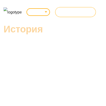
ВСЕ КУРСЫ
Саратов
История
нашей компании
Главная цель наших преподавателей – подготовка реальных
специалистов для IT-компаний!