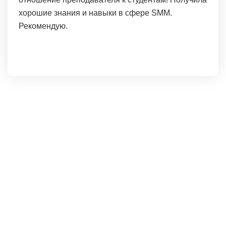
хорошие знания и навыки в сфере SMM.
Рекомендую.
+7 (966) 999-06-75
+7 (917) 552-03-33 (мессенджеры)
saratov@avenue.school
Все занятия проходят на территории