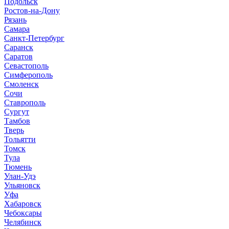
Подольск
Ростов-на-Дону
Рязань
Самара
Санкт-Петербург
Саранск
Саратов
Севастополь
Симферополь
Смоленск
Сочи
Ставрополь
Сургут
Тамбов
Тверь
Тольятти
Томск
Тула
Тюмень
Улан-Удэ
Ульяновск
Уфа
Хабаровск
Чебоксары
Челябинск