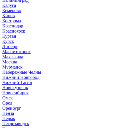
Калининград
Калуга
Кемерово
Киров
Кострома
Краснодар
Красноярск
Курган
Курск
Липецк
Магнитогорск
Махачкала
Москва
Мурманск
Набережные Челны
Нижний Новгород
Нижний Тагил
Новокузнецк
Новосибирск
Омск
Орел
Оренбург
Пенза
Пермь
Петрозаводск