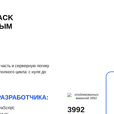
ACK
НЫМ
часть и серверную логику
олного цикла: с нуля до
РАЗРАБОТЧИКА:
3992
aScript;
нных;