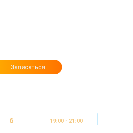
-разработчиком:
работку с нуля за 6
 помощи других
Записаться
6
ОНЛАЙН 
19:00 - 21:00
ВИДЕО-КУР
МЕСЯЦЕВ
2 ДНЯ В НЕДЕЛЮ
ОЧНО