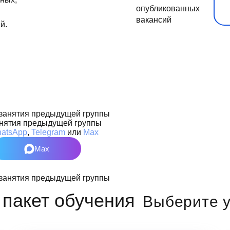
опубликованных
вакансий
й.
нятия предыдущей группы
atsApp
,
Telegram
или
Max
Max
Выберите у