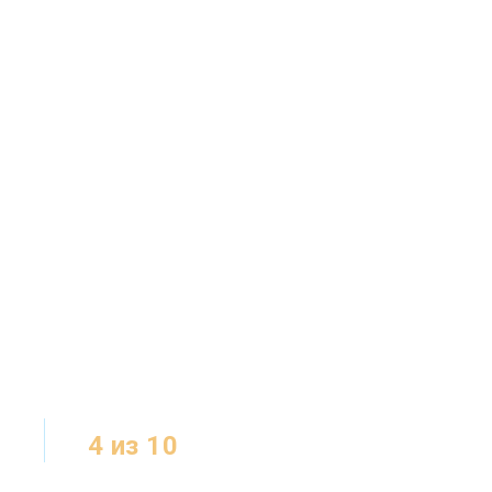
4 из 10
/
С /
МЕСТ