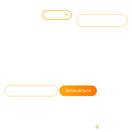
Саратов
ВСЕ КУРСЫ
Курс: очно / online
PYTHON
ДЛЯ АНАЛИЗА ДАННЫХ
Изучайте Python на практике вместе с нами! Мы научим вас создавать
базы данных, разрабатывать приложения для прогноза бюджета
компаний и работать с машинным обучением.
Программа курса
Записаться
4