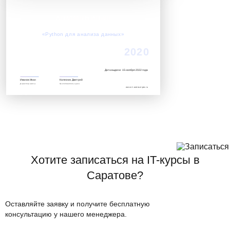
Александр Ильин
Успешно завершил обучение по курсу:
«Python для анализа данных»‎
2020
Дата выдачи: 15 ноября 2022 года
Иванов Иван
Колесник Дмитрий
Директор школы
Преподаватель курса
www.it.avenue-pro.ru
Хотите записаться на IT-курсы в
Саратове?
Оставляйте заявку и получите бесплатную
консультацию у нашего менеджера.