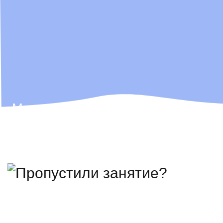
Мы не просто ІТ-школа, мы — ІТ-
компания,
которая всегда ищет таланты!
Поэтому лучших выпускников
мы иногда забираем себе в команду
🫶