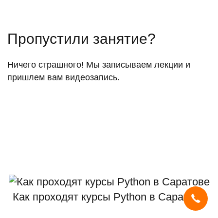
Пропустили занятие?
Ничего страшного! Мы записываем лекции и
пришлем вам видеозапись.
Мы используем
cookies
и систему
SmartCaptcha
, чтобы сайт был
удобным, быстрым и защищённым.
Как проходят курсы Python в Саратове
Продолжая, вы принимаете условия.