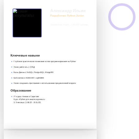
Александр Ильин
Разработчик Python Junior
Заработная плата - 120 000 руб/мес
8 917 552 03 33
it@avenue-pro.ru
Ключевые навыки
Глубокое практическое понимание основ программирования на Python
Умею работать с СУБД
Базы Данных: NoSQL, PostgreSQL, MongoBD
Библиотеки: XGBOOST, LightGBM
Умею создавать приложения с использование предикативной модели
Образование
IT-курсы Avenue в Саратове
Курс «Python для анализа данных»‎
3, 5 месяца. (1.08.22 - 15.11.22)