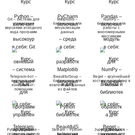
Git – система для
Matplotlib –
NumPy –
управления
библиотека для
библиотека для
версиями исходного
визуализации
работы с
кода программ
данных
многомерными
массивами
Telegram-бот –
BeautifulSoup –
Beget – крупнейший
виртуальный
библиотека для
хостинг-провайдер в
консультант-
извлечения данных
России
помощник
из файлов
PythonAnywhere –
Sklearn – Python-
Jupyter Notebook –
сервис по запуску
библиотека
программа для