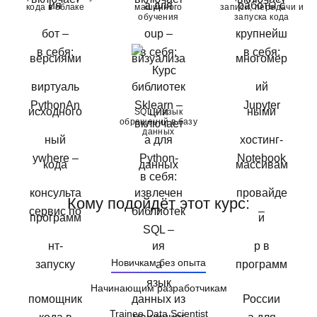
кода в облаке
машинного
записи, передачи и
обучения
запуска кода
SQL – язык
обращений в базу
данных
Кому подойдёт этот курс:
Новичкам без опыта
Начинающим разработчикам
Trainee Data Scientist